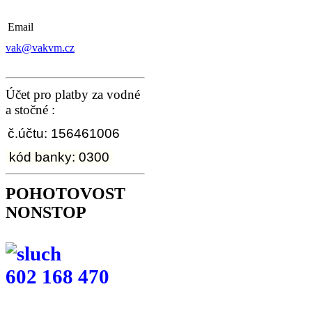
Email
vak@vakvm.cz
Účet pro platby za vodné
a stočné :
č.účtu: 156461006
kód banky: 0300
POHOTOVOST
NONSTOP
602 168 470